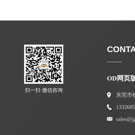
CONTA
OD网页
扫一扫·微信咨询
东莞市
1332685
sales@j