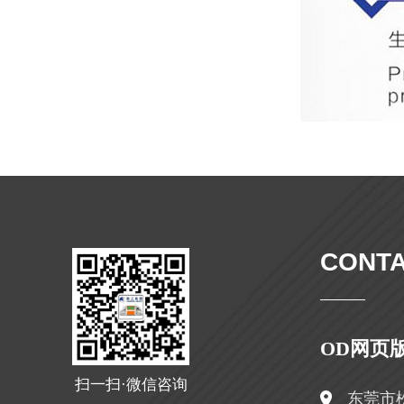
CONTA
OD网页
扫一扫·微信咨询
东莞市