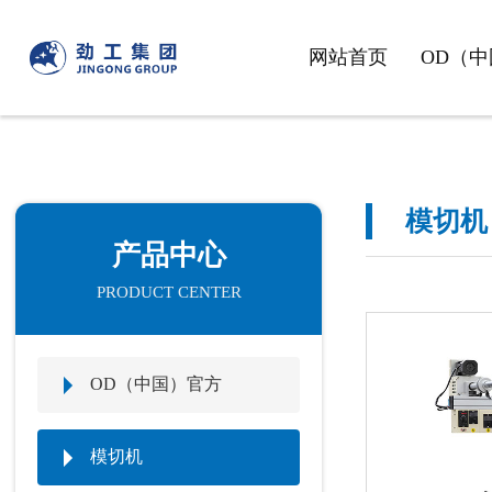
网站首页
OD（
模切机
产品中心
PRODUCT CENTER
OD（中国）官方
模切机