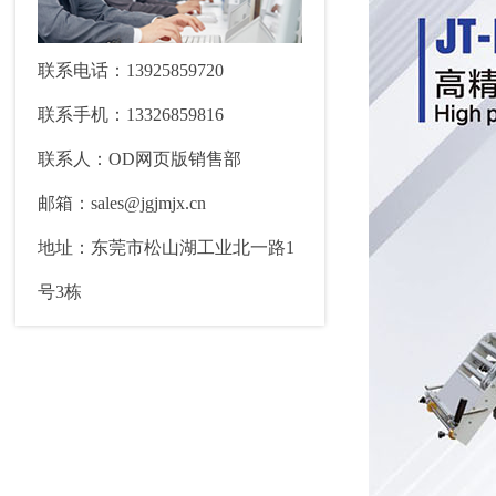
联系电话：13925859720
联系手机：13326859816
联系人：OD网页版销售部
邮箱：sales@jgjmjx.cn
地址：东莞市松山湖工业北一路1
号3栋