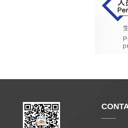
CONTA