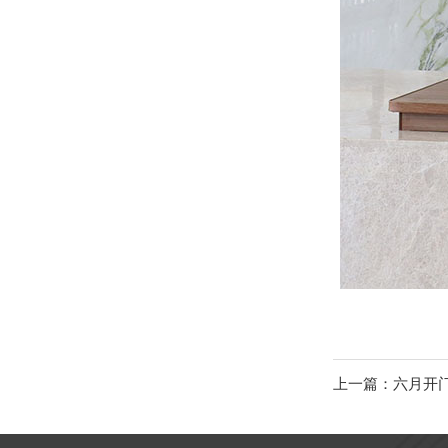
上一篇：六月开