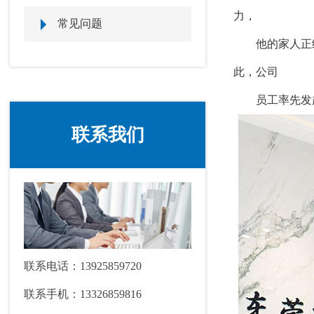
力，
常见问题
他的家人正
此，公司
员工率先发
联系我们
联系电话：13925859720
联系手机：13326859816