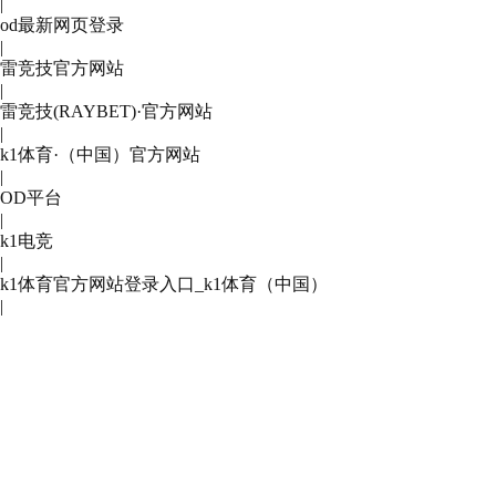
|
od最新网页登录
|
雷竞技官方网站
|
雷竞技(RAYBET)·官方网站
|
k1体育·（中国）官方网站
|
OD平台
|
k1电竞
|
k1体育官方网站登录入口_k1体育（中国）
|